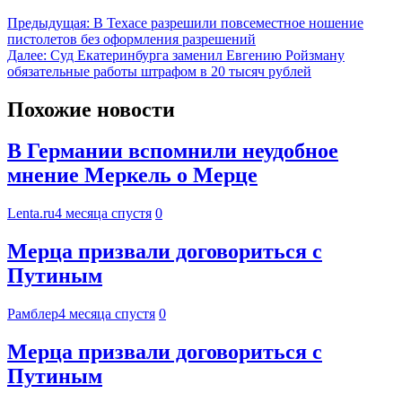
Предыдущая:
В Техасе разрешили повсеместное ношение
пистолетов без оформления разрешений
Далее:
Суд Екатеринбурга заменил Евгению Ройзману
обязательные работы штрафом в 20 тысяч рублей
Похожие новости
В Германии вспомнили неудобное
мнение Меркель о Мерце
Lenta.ru
4 месяца спустя
0
Мерца призвали договориться с
Путиным
Рамблер
4 месяца спустя
0
Мерца призвали договориться с
Путиным