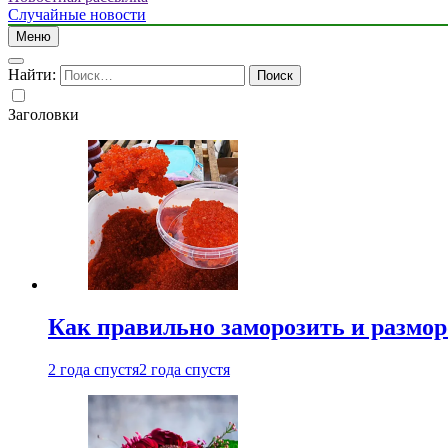
Случайные новости
Меню
Найти:
Заголовки
Как правильно заморозить и размор
2 года спустя
2 года спустя