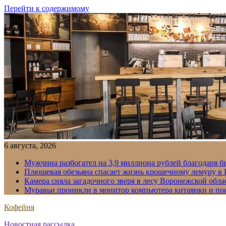
Перейти к содержимому
6 августа, 2026
Мужчина разбогател на 3,9 миллиона рублей благодаря 
Плюшевая обезьяна спасает жизнь крошечному лемуру в
Камера сняла загадочного зверя в лесу Воронежской обла
Муравьи проникли в монитор компьютера китаянки и по
Кофейня
Новостная рассылка