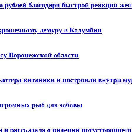
а рублей благодаря быстрой реакции же
крошечному лемуру в Колумбии
есу Воронежской области
ютера китаянки и построили внутри м
огромных рыб для забавы
 и рассказала о видении потустороннего