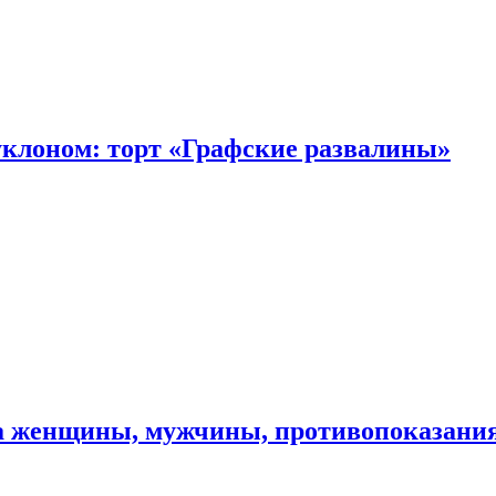
уклоном: торт «Графские развалины»
ма женщины, мужчины, противопоказани