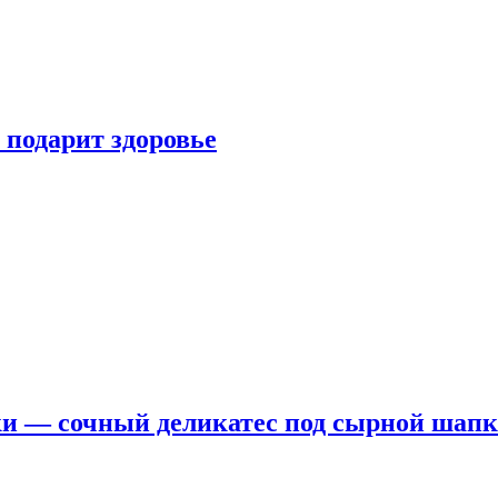
 подарит здоровье
ки — сочный деликатес под сырной шап