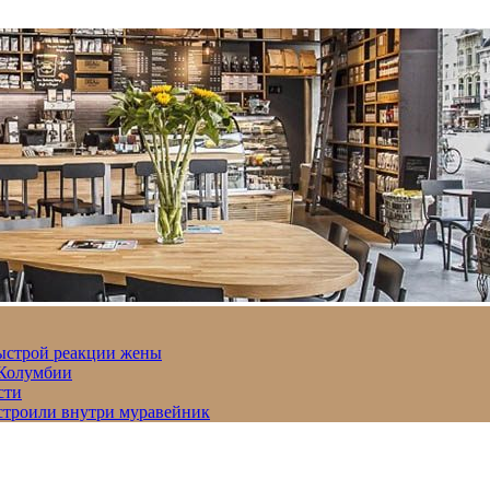
быстрой реакции жены
 Колумбии
сти
строили внутри муравейник