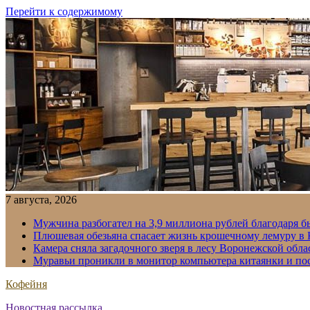
Перейти к содержимому
7 августа, 2026
Мужчина разбогател на 3,9 миллиона рублей благодаря 
Плюшевая обезьяна спасает жизнь крошечному лемуру в
Камера сняла загадочного зверя в лесу Воронежской обла
Муравьи проникли в монитор компьютера китаянки и по
Кофейня
Новостная рассылка