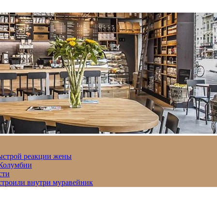
быстрой реакции жены
 Колумбии
сти
строили внутри муравейник