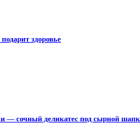
 подарит здоровье
ки — сочный деликатес под сырной шап