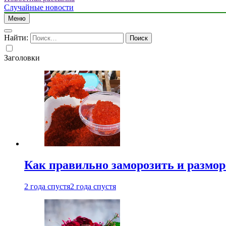
Случайные новости
Меню
Найти:
Заголовки
Как правильно заморозить и размор
2 года спустя
2 года спустя