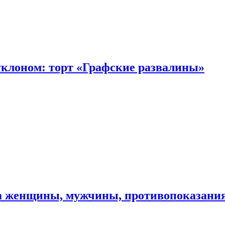
уклоном: торт «Графские развалины»
ма женщины, мужчины, противопоказани