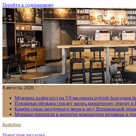
Перейти к содержимому
8 августа, 2026
Мужчина разбогател на 3,9 миллиона рублей благодаря 
Плюшевая обезьяна спасает жизнь крошечному лемуру в
Камера сняла загадочного зверя в лесу Воронежской обла
Муравьи проникли в монитор компьютера китаянки и по
Кофейня
Новостная рассылка