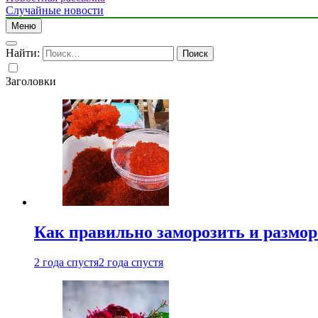
Случайные новости
Меню
Найти:
Заголовки
Как правильно заморозить и размор
2 года спустя
2 года спустя