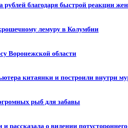
а рублей благодаря быстрой реакции же
крошечному лемуру в Колумбии
есу Воронежской области
ютера китаянки и построили внутри м
огромных рыб для забавы
 и рассказала о видении потустороннего