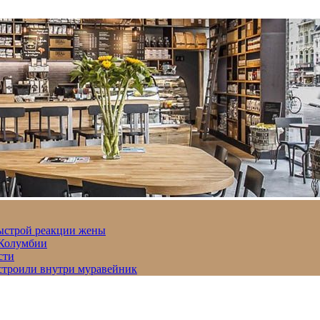
быстрой реакции жены
 Колумбии
сти
строили внутри муравейник