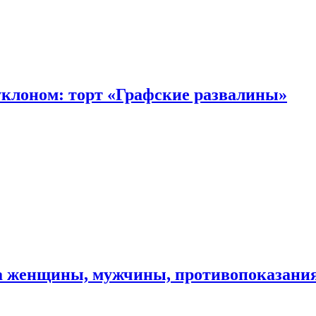
уклоном: торт «Графские развалины»
ма женщины, мужчины, противопоказани