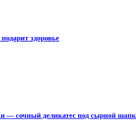
 подарит здоровье
ки — сочный деликатес под сырной шап