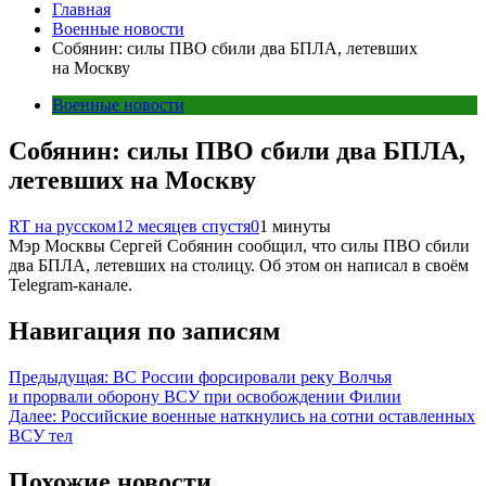
Главная
Военные новости
Собянин: силы ПВО сбили два БПЛА, летевших
на Москву
Военные новости
Собянин: силы ПВО сбили два БПЛА,
летевших на Москву
RT на русском
12 месяцев спустя
0
1 минуты
Мэр Москвы Сергей Собянин сообщил, что силы ПВО сбили
два БПЛА, летевших на столицу. Об этом он написал в своём
Telegram-канале.
Навигация по записям
Предыдущая:
ВС России форсировали реку Волчья
и прорвали оборону ВСУ при освобождении Филии
Далее:
Российские военные наткнулись на сотни оставленных
ВСУ тел
Похожие новости