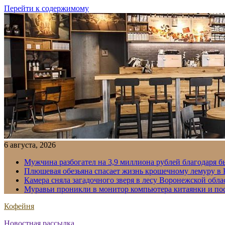
Перейти к содержимому
6 августа, 2026
Мужчина разбогател на 3,9 миллиона рублей благодаря 
Плюшевая обезьяна спасает жизнь крошечному лемуру в
Камера сняла загадочного зверя в лесу Воронежской обла
Муравьи проникли в монитор компьютера китаянки и по
Кофейня
Новостная рассылка