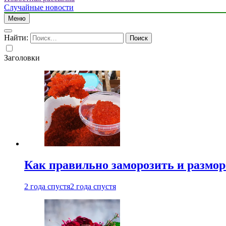
Случайные новости
Меню
Найти:
Заголовки
Как правильно заморозить и размор
2 года спустя
2 года спустя