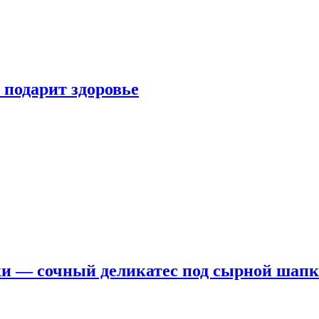
 подарит здоровье
ки — сочный деликатес под сырной шап