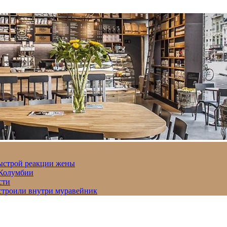
быстрой реакции жены
 Колумбии
сти
строили внутри муравейник