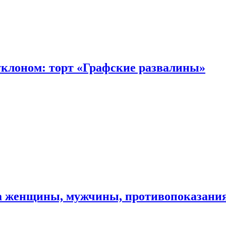
уклоном: торт «Графские развалины»
ма женщины, мужчины, противопоказани