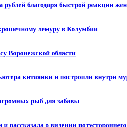
а рублей благодаря быстрой реакции же
крошечному лемуру в Колумбии
есу Воронежской области
ютера китаянки и построили внутри м
огромных рыб для забавы
 и рассказала о видении потустороннего