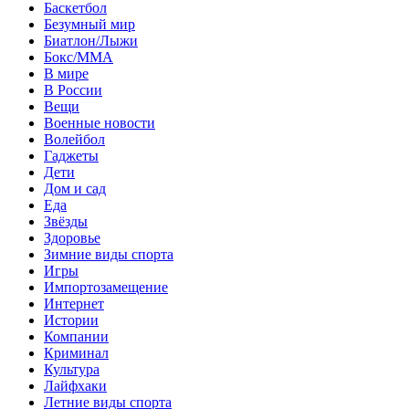
Баскетбол
Безумный мир
Биатлон/Лыжи
Бокс/MMA
В мире
В России
Вещи
Военные новости
Волейбол
Гаджеты
Дети
Дом и сад
Еда
Звёзды
Здоровье
Зимние виды спорта
Игры
Импортозамещение
Интернет
Истории
Компании
Криминал
Культура
Лайфхаки
Летние виды спорта