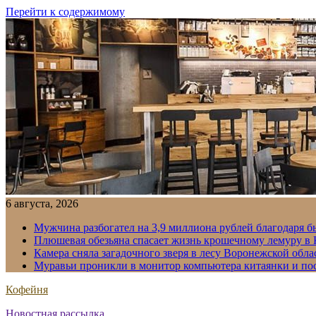
Перейти к содержимому
6 августа, 2026
Мужчина разбогател на 3,9 миллиона рублей благодаря 
Плюшевая обезьяна спасает жизнь крошечному лемуру в
Камера сняла загадочного зверя в лесу Воронежской обла
Муравьи проникли в монитор компьютера китаянки и по
Кофейня
Новостная рассылка