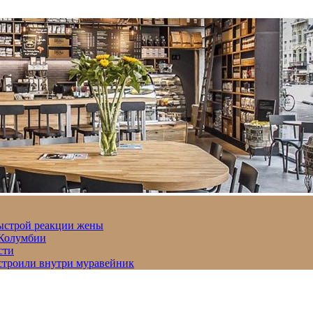
быстрой реакции жены
 Колумбии
сти
строили внутри муравейник