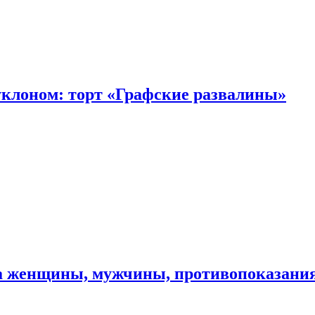
уклоном: торт «Графские развалины»
ма женщины, мужчины, противопоказани