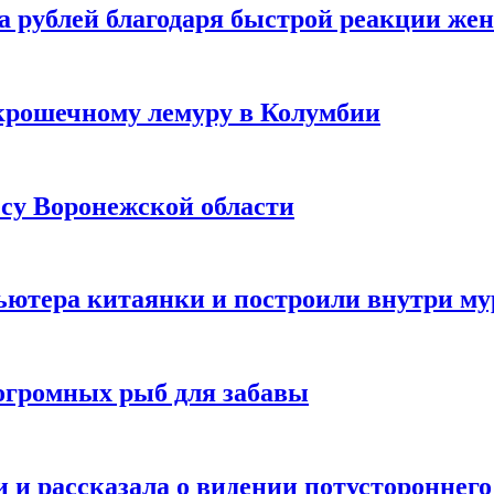
а рублей благодаря быстрой реакции же
крошечному лемуру в Колумбии
есу Воронежской области
ютера китаянки и построили внутри м
огромных рыб для забавы
 и рассказала о видении потустороннего