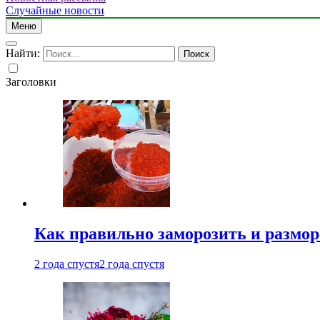
Случайные новости
Меню
Найти:
Заголовки
Как правильно заморозить и размор
2 года спустя
2 года спустя