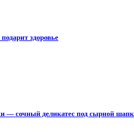
 подарит здоровье
ки — сочный деликатес под сырной шап